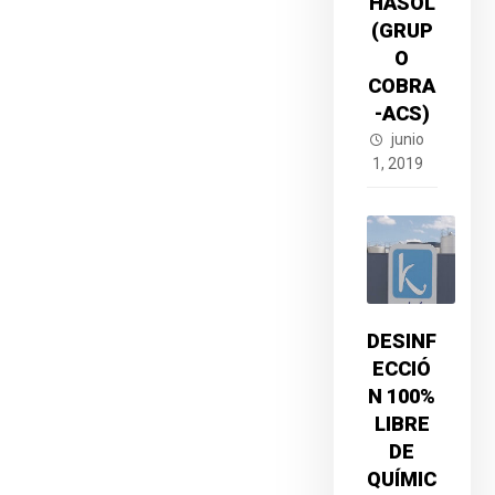
HASOL
(GRUP
O
COBRA
-ACS)
junio
1, 2019
DESINF
ECCIÓ
N 100%
LIBRE
DE
QUÍMIC