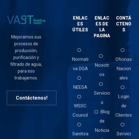
ENLAC
ENLAC
CONTÁ
ES
ES DE
CTENO
ÚTILES
LA
S
PAGINA
Mejoramos sus
procesos de
producción,
purificación y
Normati
Oficinas
filtrado de agua,
Nosotr
va DGA
Nacion
para eso
os
ales
trabajamos.
NEESA
Servicio
Login
Contáctenos!
s
WSSC
de
Blog
Council
Clientes
de
Noticia
Sanitiza
Serivici