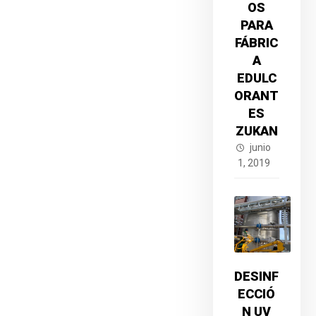
OS
PARA
FÁBRIC
A
EDULC
ORANT
ES
ZUKAN
junio
1, 2019
DESINF
ECCIÓ
N UV