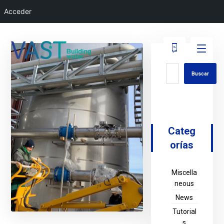
Acceder
Buscar
Categ
orías
Miscella
neous
News
Tutorial
s