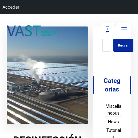
Acceder
Buscar
Categ
orías
Miscella
neous
News
Tutorial
s