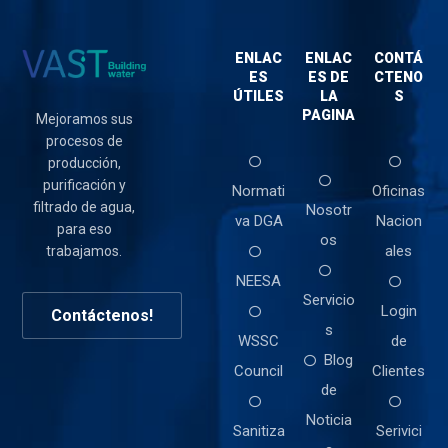
ENLAC
ENLAC
CONTÁ
ES
ES DE
CTENO
ÚTILES
LA
S
PAGINA
Mejoramos sus
procesos de
producción,
purificación y
Normati
Oficinas
filtrado de agua,
Nosotr
va DGA
Nacion
para eso
os
ales
trabajamos.
NEESA
Servicio
Login
Contáctenos!
s
WSSC
de
Blog
Council
Clientes
de
Noticia
Sanitiza
Serivici