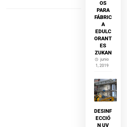
OS
PARA
FÁBRIC
A
EDULC
ORANT
ES
ZUKAN
junio
1, 2019
DESINF
ECCIÓ
N UV