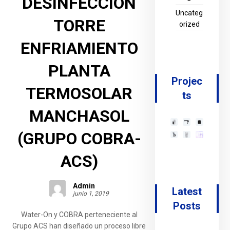
DESINFECCIÓN
Uncateg
TORRE
orized
ENFRIAMIENTO
PLANTA
Projec
TERMOSOLAR
ts
MANCHASOL
(GRUPO COBRA-
ACS)
Admin
Latest
junio 1, 2019
Posts
Water-On y COBRA perteneciente al
Grupo ACS han diseñado un proceso libre