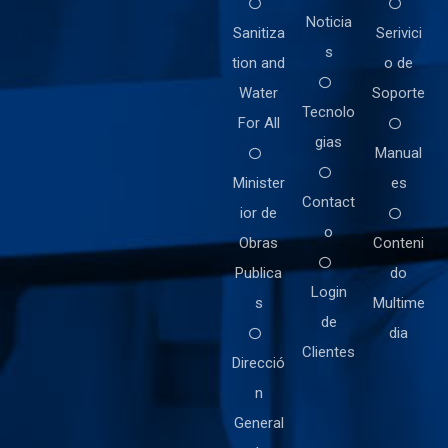
Noticia
Sanitiza
Serivici
s
tion and
o de
Water
Soporte
Tecnolo
For All
gias
Manual
Minister
es
Contact
ior de
o
Obras
Conteni
Publica
do
Login
s
Multime
de
dia
Clientes
Direcció
n
General