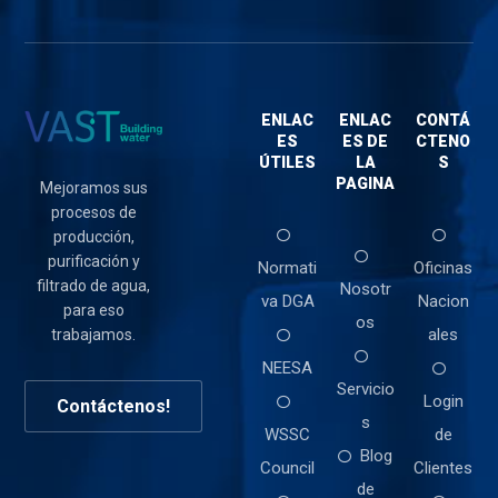
ENLAC
ENLAC
CONTÁ
ES
ES DE
CTENO
ÚTILES
LA
S
PAGINA
Mejoramos sus
procesos de
producción,
purificación y
Normati
Oficinas
filtrado de agua,
Nosotr
va DGA
Nacion
para eso
os
ales
trabajamos.
NEESA
Servicio
Login
Contáctenos!
s
WSSC
de
Blog
Council
Clientes
de