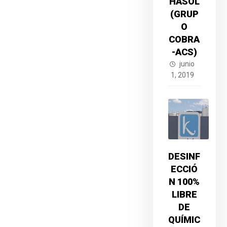
HASOL
(GRUP
O
COBRA
-ACS)
junio
1, 2019
DESINF
ECCIÓ
N 100%
LIBRE
DE
QUÍMIC