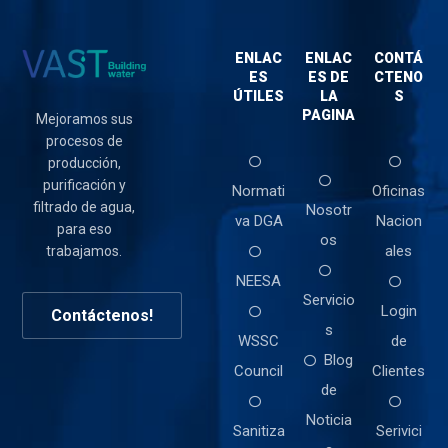
ENLAC
ENLAC
CONTÁ
ES
ES DE
CTENO
ÚTILES
LA
S
PAGINA
Mejoramos sus
procesos de
producción,
purificación y
Normati
Oficinas
filtrado de agua,
Nosotr
va DGA
Nacion
para eso
os
ales
trabajamos.
NEESA
Servicio
Login
Contáctenos!
s
WSSC
de
Blog
Council
Clientes
de
Noticia
Sanitiza
Serivici