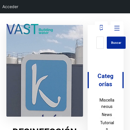
Acceder
Buscar
Categ
orías
Miscella
neous
News
Tutorial
s