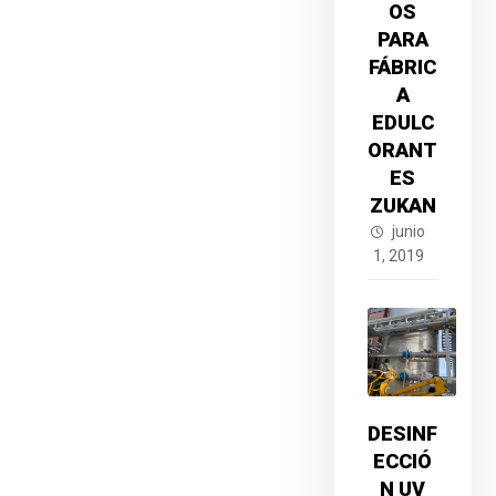
OS
PARA
FÁBRIC
A
EDULC
ORANT
ES
ZUKAN
junio
1, 2019
DESINF
ECCIÓ
N UV