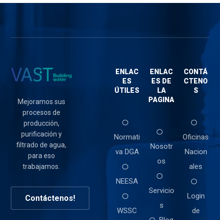
ENLAC
ENLAC
CONTÁ
ES
ES DE
CTENO
ÚTILES
LA
S
PAGINA
Mejoramos sus
procesos de
producción,
purificación y
Normati
Oficinas
filtrado de agua,
Nosotr
va DGA
Nacion
para eso
os
ales
trabajamos.
NEESA
Servicio
Login
Contáctenos!
s
WSSC
de