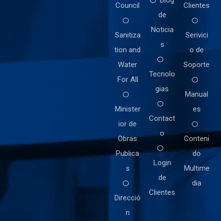
Blog
Council
Clientes
de
Noticia
Sanitiza
Serivici
s
tion and
o de
Water
Soporte
Tecnolo
For All
gias
Manual
Minister
es
Contact
ior de
o
Obras
Conteni
Publica
do
Login
s
Multime
de
dia
Clientes
Direcció
n