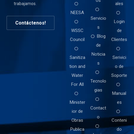
os
ales
trabajamos.
NEESA
Servicio
Login
Contáctenos!
s
WSSC
de
Blog
Council
Clientes
de
Noticia
Sanitiza
Serivici
s
tion and
o de
Water
Soporte
Tecnolo
For All
gias
Manual
Minister
es
Contact
ior de
o
Obras
Conteni
Publica
do