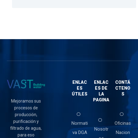
ENLAC
ENLAC
CONTÁ
ES
ES DE
CTENO
ÚTILES
LA
S
PAGINA
Mejoramos sus
procesos de
producción,
purificación y
Normati
Oficinas
filtrado de agua,
Nosotr
va DGA
Nacion
para eso