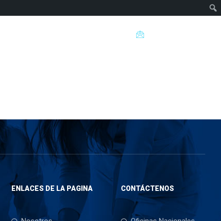
eguntas? Hablanos al
+56 9 5776 8359
Envíenos un Email
ías
Servicios
Contáctenos
ENLACES DE LA PAGINA
CONTÁCTENOS