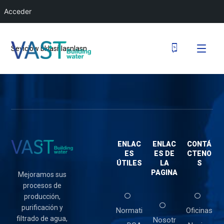
Acceder
Seviciow bklasñlasnlasn
ENLAC
ENLAC
CONTÁ
ES
ES DE
CTENO
ÚTILES
LA
S
PAGINA
Mejoramos sus
procesos de
producción,
purificación y
Normati
Oficinas
filtrado de agua,
Nosotr