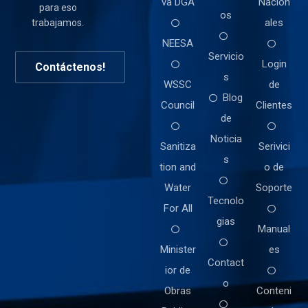
va DGA
Nacion
para eso
os
ales
trabajamos.
NEESA
Servicio
Login
Contáctenos!
s
WSSC
de
Blog
Council
Clientes
de
Noticia
Sanitiza
Serivici
s
tion and
o de
Water
Soporte
Tecnolo
For All
gias
Manual
Minister
es
Contact
ior de
o
Obras
Conteni